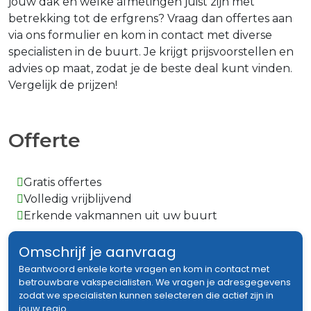
jouw dak en welke afmetingen juist zijn met
betrekking tot de erfgrens? Vraag dan offertes aan
via ons formulier en kom in contact met diverse
specialisten in de buurt. Je krijgt prijsvoorstellen en
advies op maat, zodat je de beste deal kunt vinden.
Vergelijk de prijzen!
Offerte
Gratis offertes
Volledig vrijblijvend
Erkende vakmannen uit uw buurt
Omschrijf je aanvraag
Beantwoord enkele korte vragen en kom in contact met
betrouwbare vakspecialisten. We vragen je adresgegevens
zodat we specialisten kunnen selecteren die actief zijn in
jouw regio.