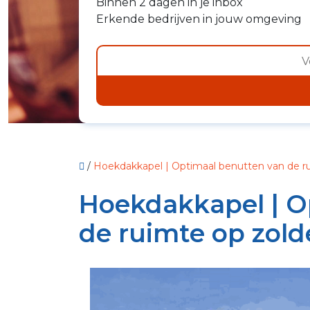
Binnen 2 dagen in je inbox
Erkende bedrijven in jouw omgeving
/
Hoekdakkapel | Optimaal benutten van de r
Hoekdakkapel | O
de ruimte op zold