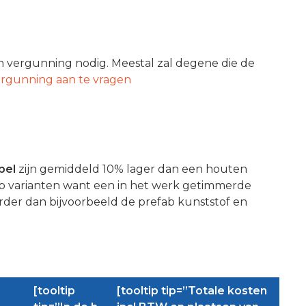
g
en vergunning nodig. Meestal zal degene die de
rgunning aan te vragen
pel
zijn gemiddeld 10% lager dan een houten
efab varianten want een in het werk getimmerde
rder dan bijvoorbeeld de prefab kunststof en
[tooltip
[tooltip tip=”Totale kosten