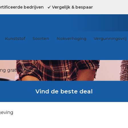
tificeerde bedrijven
Vergelijk & bespaar
Kunststof
Soorten
Nokverhoging
Vergunningsvrij
g gratis offertes & bespaar !
Vind de beste deal
geving