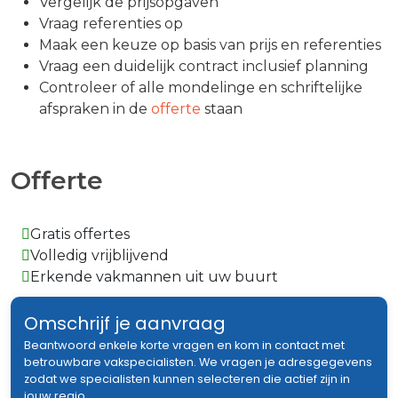
Vergelijk de prijsopgaven
Vraag referenties op
Maak een keuze op basis van prijs en referenties
Vraag een duidelijk contract inclusief planning
Controleer of alle mondelinge en schriftelijke
afspraken in de
offerte
staan
Offerte
Gratis offertes
Volledig vrijblijvend
Erkende vakmannen uit uw buurt
Omschrijf je aanvraag
Beantwoord enkele korte vragen en kom in contact met
betrouwbare vakspecialisten. We vragen je adresgegevens
zodat we specialisten kunnen selecteren die actief zijn in
jouw regio.