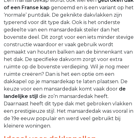
Een mansardekap wordt ook wel een
gebroken dak
of een Franse kap
genoemd en is een variant op het
‘normale’ puntdak. De geknikte dakvlakken zijn
typerend voor dit type dak. Ook is het onderste
gedeelte van een mansardedak steiler dan het
bovenste deel. Dit zorgt voor een iets minder stevige
constructie waardoor er vaak gebruik wordt
gemaakt van houten balken aan de binnenkant van
het dak. De specifieke dakvorm zorgt voor extra
ruimte op de bovenste verdieping. Wil je nog meer
ruimte creëren? Dan is het een optie om een
dakkapel op je mansardekap te laten plaatsen. De
keuze voor een mansardedak komt vaak door
de
landelijke stijl
die zo’n mansardedak heeft.
Daarnaast heeft dit type dak met gebroken vlakken
een prestigieuze stijl. Het mansardedak was vooral in
de 19e eeuw populair en werd veel gebruikt bij
kleinere woningen.