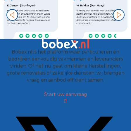
Bobex.nl is het platform waar particulieren en
bedrijven eenvoudig vakmannen en leveranciers
vinden. Of het nu gaat om kleine herstellingen,
grote renovaties of zakelijke diensten: wij brengen
vraag en aanbod efficiënt samen.
Start uw aanvraag