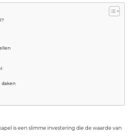
l?
ellen
l
e daken
kapel is een slimme investering die de waarde van