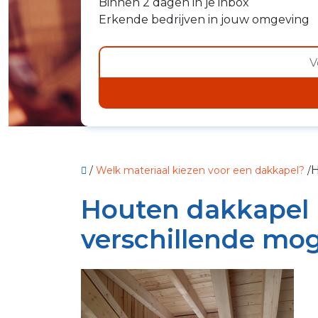
Binnen 2 dagen in je inbox
Erkende bedrijven in jouw omgeving
H
/
Welk materiaal kiezen voor een dakkapel?
/
Houten dakkapel |
verschillende mo