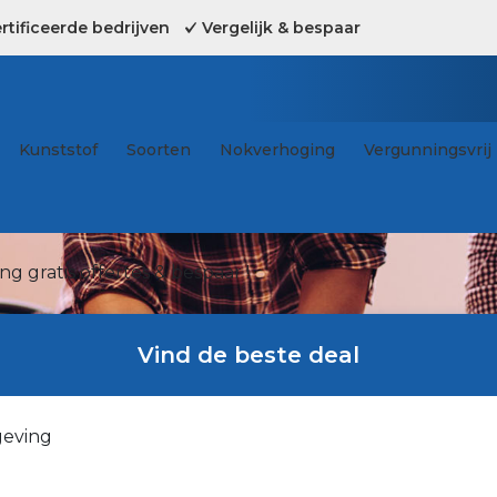
tificeerde bedrijven
Vergelijk & bespaar
Kunststof
Soorten
Nokverhoging
Vergunningsvrij
g gratis offertes & bespaar !
Vind de beste deal
geving